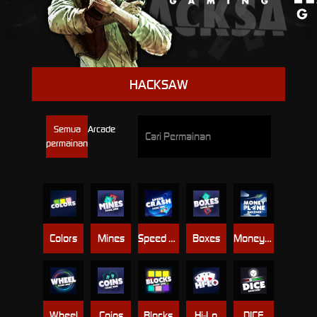
HACKSAW
Semua
Arcade
permainan
Colors
Mines
Speed Crash
Boxes
Moneyplane
Wheel
Coins
Blocks
Hi-Lo
DICE