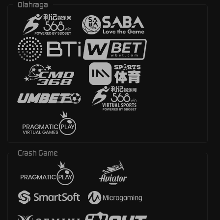
Olahraga
Crash Game