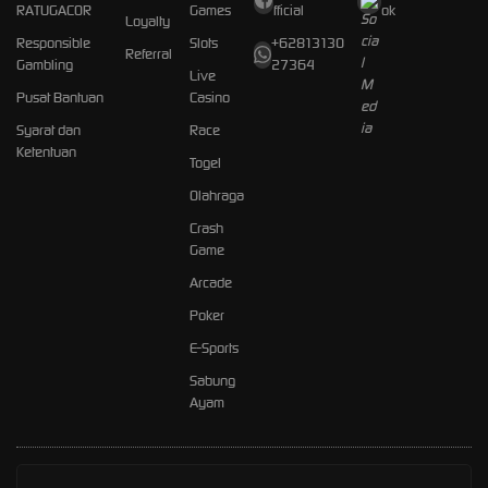
RATUGACOR
Games
fficial
ok
Loyalty
Responsible
Slots
+62813130
Referral
Gambling
27364
Live
Pusat Bantuan
Casino
Syarat dan
Race
Ketentuan
Togel
Olahraga
Crash
Game
Arcade
Poker
E-Sports
Sabung
Ayam