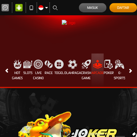
MASUK
DAFTAR
HOT
SLOTS
LIVE
RACE
TOGEL
OLAHRAGA
CRASH
ARCADE
POKER
E-
SABUN
GAMES
CASINO
GAME
SPORTS
AYAM