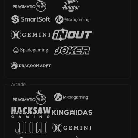
Arcade