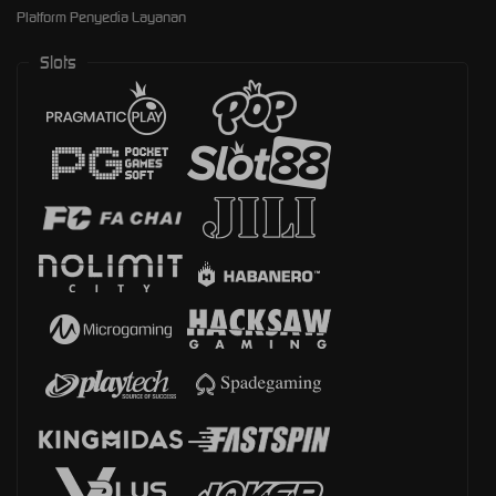
Platform Penyedia Layanan
Slots