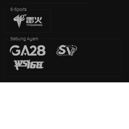
E-Sports
Sabung Ayam