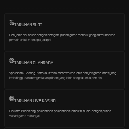
TARUHAN SLOT
Penyedia slot online dengan beragam pilihan game menarik yang memudahkan
pemain untuk mencapai jackpot
TARUHAN OLAHRAGA
Sportsbook Gaming Platform Terbaik menawarkan lebih banyak game, odds yang
lebih tinggi, dan menyediakan pilihan yang lebih banyak untuk pemain.
TARUHAN LIVE KASINO
Platform Pilihan bagi perusahaan-perusahaan terbaik di dunia, dengan pilihan
variasi game terbanyak