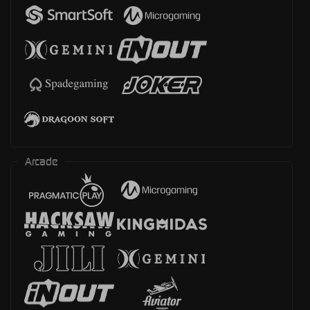
Arcade