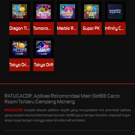
Dragon Tiger
Tomorrow land
Marble Run
Super PK
Infinity Castle
Tokyo Drift Nitro
Tokyo Drift
RATUGACOR: Aplikasi Rekomendasi Main Slot88 Gacor
Resmi Terbaru Gampang Menang
RATUGACOR
menjadi sebuah platform terpilih yang menyediakan link download aplikasi
yang menjadi rekomendasi tempat bermain slot88 gacor dengan tampilan responsif ringan
akses cepat dengan menggunakan link alternatif anti blokir.