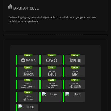
TARUHAN TOGEL
Platform togel yang menarik dari perusahan terbaik di dunia yang menawarkan
hadiah kemenangan besar