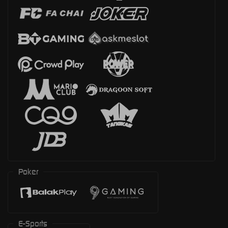
Poker
E-Sports