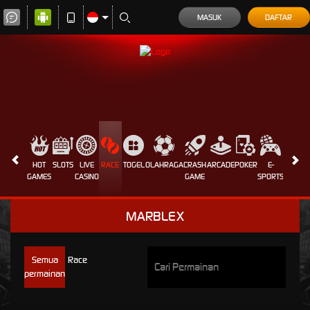
MASUK
DAFTAR
HOT
SLOTS
LIVE
RACE
TOGEL
OLAHRAGA
CRASH
ARCADE
POKER
E-
SABUN
GAMES
CASINO
GAME
SPORTS
AYAM
MARBLEX
Semua
Race
permainan