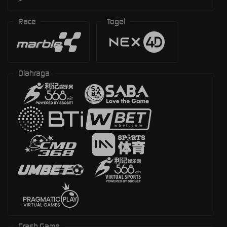
Race
Togel
Olahraga
Crash Game