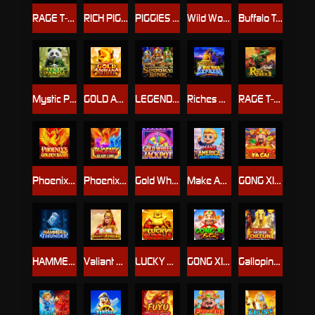
RAGE T-REX
RICH PIGGIES WORLD
PIGGIES WEALTHY ANGELIC
Wild Wolf Xtreme
Buffalo Triple Fury
Mystic Panda
GOLD AROWANA
LEGEND OF SPOOKY LINK
Riches Express
RAGE T-REX 2
Phoenix's Golden Basin
Phoenix Blaze Link
Gold Wheel Jackpot
Make America Great Again
GONG XI FA CAI
HAMMER OF THUNDER
Valiant of Athena
LUCKY BUDDHA
GONG XI FA CAI
Galloping Horse Fortune