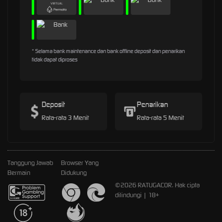
* Selama bank maintenance dan bank offline deposit dan penarikan
tidak dapat diproses
Deposit
Penarikan
Rata-rata 3 Menit
Rata-rata 5 Menit
Tanggung Jawab
Browser Yang
Bermain
Didukung
©2026 RATUGACOR. Hak cipta
dilindungi | 18+