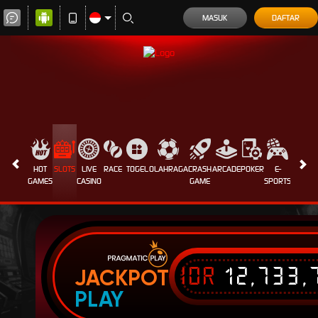
MASUK
DAFTAR
HOT
SLOTS
LIVE
RACE
TOGEL
OLAHRAGA
CRASH
ARCADE
POKER
E-
SABUN
GAMES
CASINO
GAME
SPORTS
AYAM
IDR
12,733,
JACKPOT
PLAY