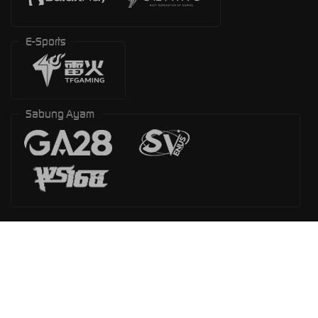
E-Sports
Sabung Ayam