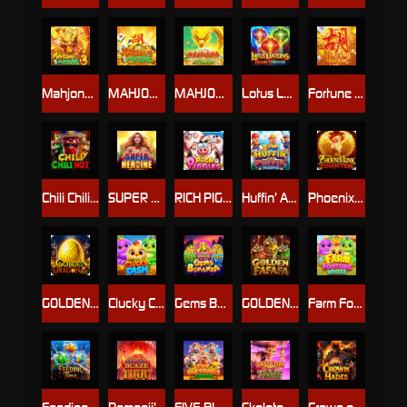
Mahjong Fortune 3
MAHJONG FORTUNE
MAHJONG BONUS
Lotus Lanterns: Dragon's Fortune
Fortune Mahjong
Chili Chili Hot
SUPER HEROINE
RICH PIGGIES
Huffin’ And Puffin’ Rising
Phoenix Link - Collection
GOLDEN DRAGON EGG
Clucky Cash
Gems Bonanza
GOLDEN FAFAFA
Farm Fortune Wheel