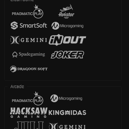
Arcade