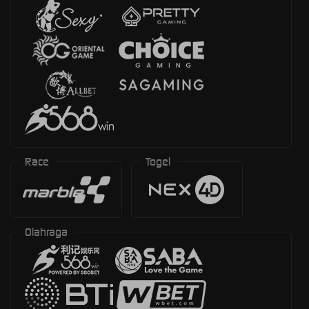
Race
Togel
Olahraga