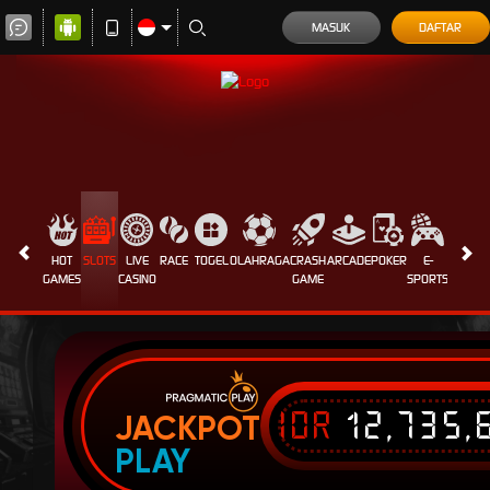
MASUK
DAFTAR
HOT
SLOTS
LIVE
RACE
TOGEL
OLAHRAGA
CRASH
ARCADE
POKER
E-
SABUN
GAMES
CASINO
GAME
SPORTS
AYAM
IDR
12,735,
JACKPOT
PLAY