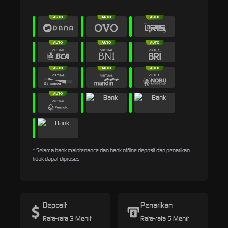
* Selama bank maintenance dan bank offline deposit dan penarikan
tidak dapat diproses
Deposit
Penarikan
Rata-rata 3 Menit
Rata-rata 5 Menit