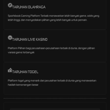
TARUHAN OLAHRAGA
Sportsbook Gaming Platform Terbaik menawarkan lebih banyak game, odds yang
lebih tinggi, dan menyediakan pilihan yang lebih banyak untuk pemain.
TARUHAN LIVE KASINO
Platform Pilihan bagi perusahaan-perusahaan terbaik di dunia, dengan pilihan
variasi game terbanyak
TARUHAN TOGEL
Platform togel yang menarik dari perusahan terbaik di dunia yang menawarkan
hadiah kemenangan besar