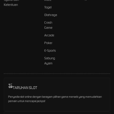
Ketentuan
Togel
Olahraga
Crash
Game
Arcade
Poker
E-Sports
Sabung
Ayam
TARUHAN SLOT
Penyedia slot online dengan beragam pilihan game menarik yang memudahkan
pemain untuk mencapai jackpot