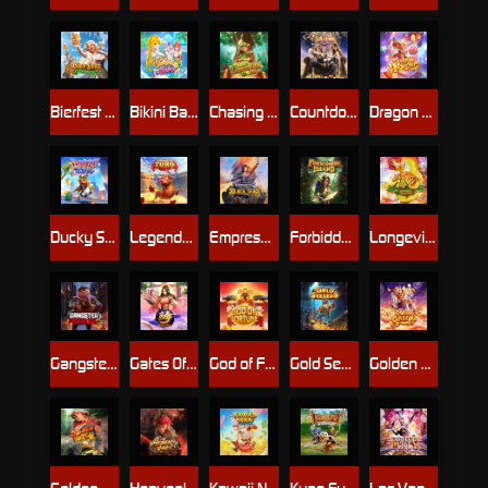
Bierfest Delight
Bikini Babes
Chasing Leprechaun Coins
Countdown to Fortune
Dragon Wonder
Ducky Spin
Legendary El Toro
Empress of the Black Seas
Forbidden Island
Longevity dragon(Fulong)
Gangster's Paradise
Gates Of Kunlun
God of Fortune
Gold Seekers
Golden Gallop