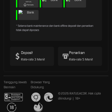
* Selama bank maintenance dan bank offline deposit dan penarikan
tidak dapat diproses
Deposit
Penarikan
Rata-rata 3 Menit
Rata-rata 5 Menit
Tanggung Jawab
Browser Yang
Bermain
Didukung
©2026 RATUGACOR. Hak cipta
dilindungi | 18+