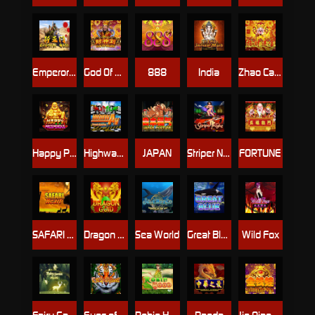
Emperor Gate
God Of Wealth
888
India
Zhao Cai Jin Bao
Happy Prosperous
Highway King
JAPAN
Striper Night
FORTUNE
SAFARI Heat
Dragon Gold
Sea World
Great Blue
Wild Fox