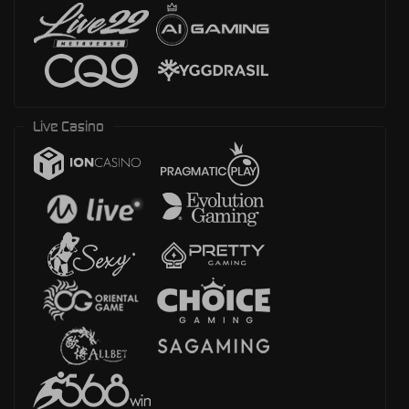
Live Casino