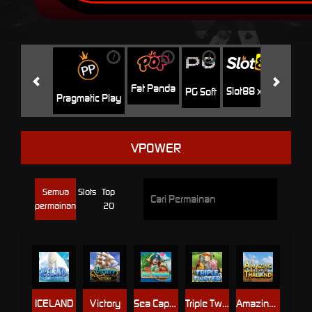
i
i
i
i
i
Facha
Fat Panda
Slot88 x PP
PG Soft
Pragmatic Play
VPOWER
Semua
Slots
Top
permainan
20
ICELAND
Victory
Sea Captain
Triple Twister
Amazing Thailand