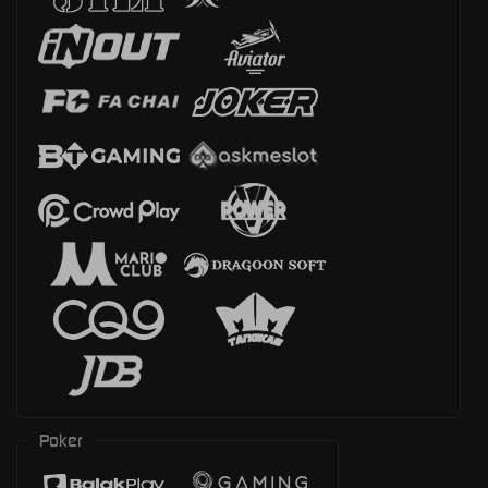
Poker