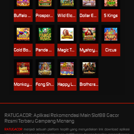
Buffalo Gold
Prosperous Lions
Wild Elements
Dollar Eagle
5 Kings
Gold Bonanza
Panda Magic II
Magic Totem
Mystery Of The Orient
Circus
Monkey Slots
Feng Shen
Happy Lantern
Brothers Kingdom
RATUGACOR: Aplikasi Rekomendasi Main Slot88 Gacor
Resmi Terbaru Gampang Menang
RATUGACOR
menjadi sebuah platform terpilih yang menyediakan link download aplikasi