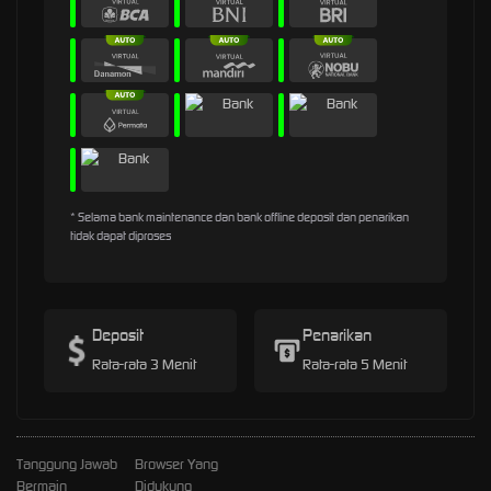
* Selama bank maintenance dan bank offline deposit dan penarikan
tidak dapat diproses
Deposit
Penarikan
Rata-rata 3 Menit
Rata-rata 5 Menit
Tanggung Jawab
Browser Yang
Bermain
Didukung