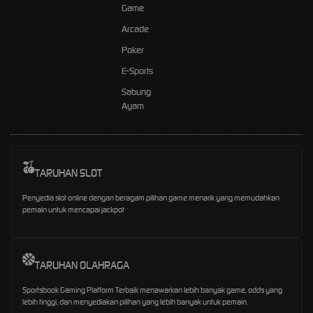
Game
Arcade
Poker
E-Sports
Sabung
Ayam
TARUHAN SLOT
Penyedia slot online dengan beragam pilihan game menarik yang memudahkan
pemain untuk mencapai jackpot
TARUHAN OLAHRAGA
Sportsbook Gaming Platform Terbaik menawarkan lebih banyak game, odds yang
lebih tinggi, dan menyediakan pilihan yang lebih banyak untuk pemain.