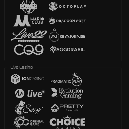
Live Casino