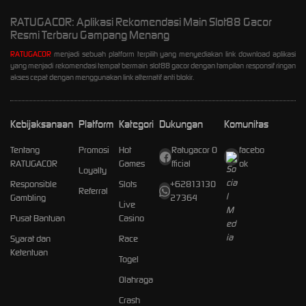
RATUGACOR: Aplikasi Rekomendasi Main Slot88 Gacor
Resmi Terbaru Gampang Menang
RATUGACOR
menjadi sebuah platform terpilih yang menyediakan link download aplikasi
yang menjadi rekomendasi tempat bermain slot88 gacor dengan tampilan responsif ringan
akses cepat dengan menggunakan link alternatif anti blokir.
Kebijaksanaan
Platform
Kategori
Dukungan
Komunitas
Tentang
Promosi
Hot
Ratugacor O
facebo
RATUGACOR
Games
fficial
ok
Loyalty
Responsible
Slots
+62813130
Referral
Gambling
27364
Live
Pusat Bantuan
Casino
Syarat dan
Race
Ketentuan
Togel
Olahraga
Crash