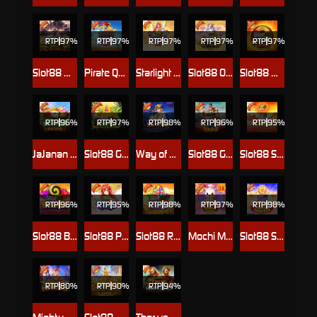
RTP
97%
RTP
97%
RTP
97%
RTP
97%
RTP
97%
Slot88 Mahjong Wins 3 Black Scatter
Pirate Quest 1000
Starlight Princess 1000
Slot88 Olympus
Slot88 Mahjong Wins 2
RTP
96%
RTP
97%
RTP
98%
RTP
96%
RTP
95%
JaJanan Pasar
Slot88 Gems
Way of Ninja
Slot88 Gates of Gatot Kaca 1000
Slot88 Sweet Bonanza 1000
RTP
96%
RTP
95%
RTP
98%
RTP
97%
RTP
98%
Slot88 Bonanza
Slot88 Princess
Slot88 Rush
Mochi Mania 1000
Slot88 Sweet Bonanza Super Scatter
RTP
80%
RTP
90%
RTP
94%