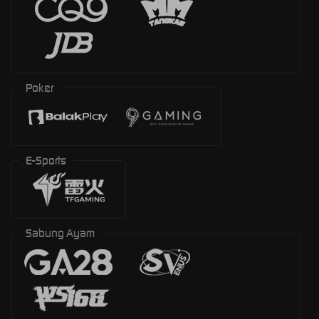
Poker
E-Sports
Sabung Ayam