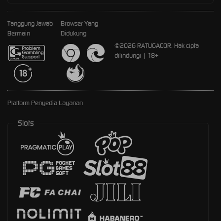
Tanggung Jawab
Browser Yang
Bermain
Didukung
©2026 RATUGACOR. Hak cipta
dilindungi | 18+
Platform Penyedia Layanan
Slots