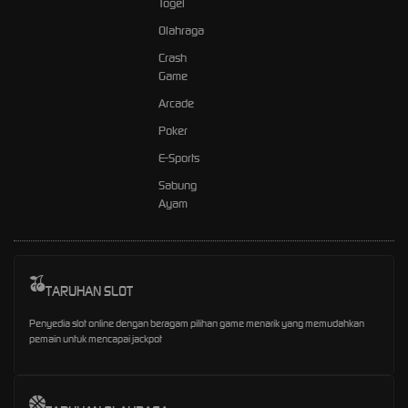
Togel
Olahraga
Crash
Game
Arcade
Poker
E-Sports
Sabung
Ayam
TARUHAN SLOT
Penyedia slot online dengan beragam pilihan game menarik yang memudahkan
pemain untuk mencapai jackpot