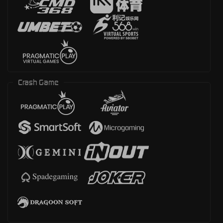
Crash Game