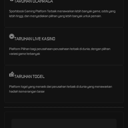
TARUHAN OLAHRAGA
Sportsbook Gaming Platform Terbaik menawarkan lebih banyak game, odds yang
lebih tinggi, dan menyediakan pilihan yang lebih banyak untuk pemain.
TARUHAN LIVE KASINO
Platform Pilihan bagi perusahaan-perusahaan terbaik di dunia, dengan pilihan
variasi game terbanyak
TARUHAN TOGEL
Platform togel yang menarik dari perusahan terbaik di dunia yang menawarkan
hadiah kemenangan besar