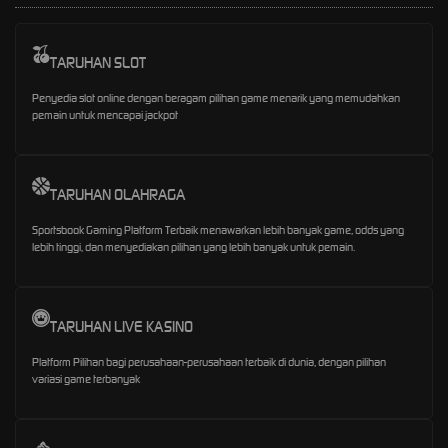
TARUHAN SLOT
Penyedia slot online dengan beragam pilihan game menarik yang memudahkan
pemain untuk mencapai jackpot
TARUHAN OLAHRAGA
Sportsbook Gaming Platform Terbaik menawarkan lebih banyak game, odds yang
lebih tinggi, dan menyediakan pilihan yang lebih banyak untuk pemain.
TARUHAN LIVE KASINO
Platform Pilihan bagi perusahaan-perusahaan terbaik di dunia, dengan pilihan
variasi game terbanyak