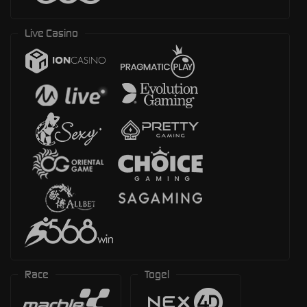
Live Casino
Race
Togel