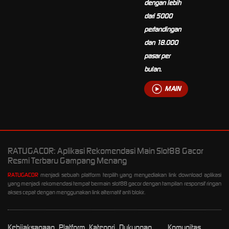
dengan lebih
dari 5000
pertandingan
dan 18.000
pasar per
bulan.
MAIN
RATUGACOR: Aplikasi Rekomendasi Main Slot88 Gacor
Resmi Terbaru Gampang Menang
RATUGACOR
menjadi sebuah platform terpilih yang menyediakan link download aplikasi
yang menjadi rekomendasi tempat bermain slot88 gacor dengan tampilan responsif ringan
akses cepat dengan menggunakan link alternatif anti blokir.
Kebijaksanaan
Platform
Kategori
Dukungan
Komunitas