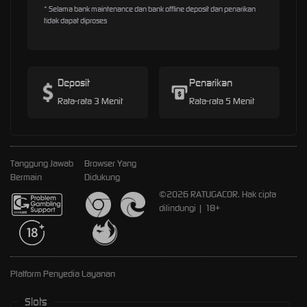
* Selama bank maintenance dan bank offline deposit dan penarikan
tidak dapat diproses
Deposit
Penarikan
Rata-rata 3 Menit
Rata-rata 5 Menit
Tanggung Jawab
Browser Yang
Bermain
Didukung
©2026 RATUGACOR. Hak cipta
dilindungi | 18+
Platform Penyedia Layanan
Slots