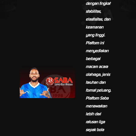
dengan tingkat
stabilitas,
elastisitas, dan
keamanan
yang tinggi.
Platform ini
menyediakan
berbagai
macam acara
olahraga, jenis
taruhan dan
format peluang.
Platform Saba
menawarkan
lebih dari
ratusan liga
sepak bola